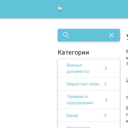
search
close
Категории
Важные
chevron_right
документы
chevron_right
Маркетинг-план
Термины и
chevron_right
определения
chevron_right
Бинар
Клиентская