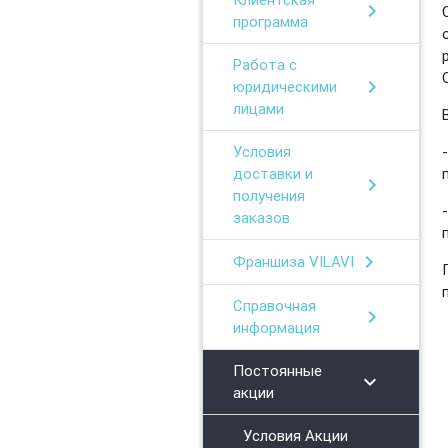
chevron_right
программа
Работа с
chevron_right
юридическими
лицами
Условия
доставки и
chevron_right
получения
заказов
chevron_right
Франшиза VILAVI
Справочная
chevron_right
информация
Постоянные
chevron_right
акции
Условия Акции