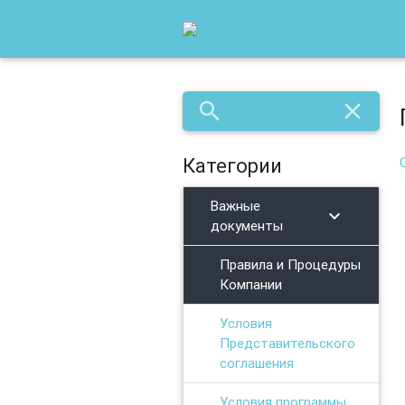
search
close
Категории
Важные
chevron_right
документы
Правила и Процедуры
Компании
Условия
Представительского
соглашения
Условия программы