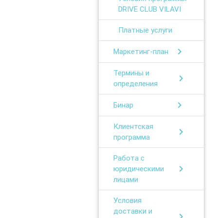
DRIVE CLUB VILAVI
Платные услуги
chevron_right
Маркетинг-план
Термины и
chevron_right
определения
chevron_right
Бинар
Клиентская
chevron_right
программа
Работа с
chevron_right
юридическими
лицами
Условия
доставки и
chevron_right