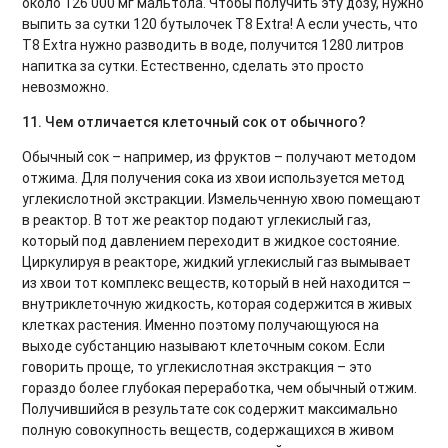
около 126 000 мг мальтола. Чтобы получить эту дозу, нужно
выпить за сутки 120 бутылочек Т8 Extra! А если учесть, что
Т8 Extra нужно разводить в воде, получится 1280 литров
напитка за сутки. Естественно, сделать это просто
невозможно.
11. Чем отличается клеточный сок от обычного?
Обычный сок – например, из фруктов – получают методом
отжима. Для получения сока из хвои используется метод
углекислотной экстракции. Измельченную хвою помещают
в реактор. В тот же реактор подают углекислый газ,
который под давлением переходит в жидкое состояние.
Циркулируя в реакторе, жидкий углекислый газ вымывает
из хвои тот комплекс веществ, который в ней находится –
внутриклеточную жидкость, которая содержится в живых
клетках растения. Именно поэтому получающуюся на
выходе субстанцию называют клеточным соком. Если
говорить проще, то углекислотная экстракция – это
гораздо более глубокая переработка, чем обычный отжим.
Получившийся в результате сок содержит максимально
полную совокупность веществ, содержащихся в живом