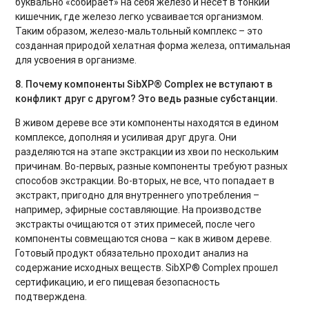
буквально «собирает» на себя железо и несет в тонкий
кишечник, где железо легко усваивается организмом.
Таким образом, железо-мальтольный комплекс – это
созданная природой хелатная форма железа, оптимальная
для усвоения в организме.
8. Почему компоненты SibXP® Complex не вступают в
конфликт друг с другом? Это ведь разные субстанции.
В живом дереве все эти компоненты находятся в едином
комплексе, дополняя и усиливая друг друга. Они
разделяются на этапе экстракции из хвои по нескольким
причинам. Во-первых, разные компоненты требуют разных
способов экстракции. Во-вторых, не все, что попадает в
экстракт, пригодно для внутреннего употребления –
например, эфирные составляющие. На производстве
экстракты очищаются от этих примесей, после чего
компоненты совмещаются снова – как в живом дереве.
Готовый продукт обязательно проходит анализ на
содержание исходных веществ. SibXP® Complex прошел
сертификацию, и его пищевая безопасность
подтверждена.