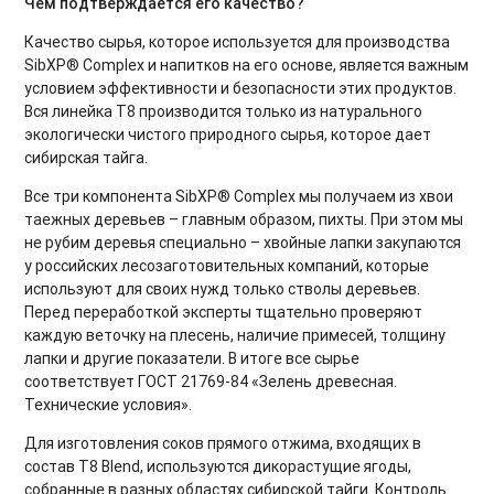
Чем подтверждается его качество?
Качество сырья, которое используется для производства
SibXP® Complex и напитков на его основе, является важным
условием эффективности и безопасности этих продуктов.
Вся линейка Т8 производится только из натурального
экологически чистого природного сырья, которое дает
сибирская тайга.
Все три компонента SibXP® Complex мы получаем из хвои
таежных деревьев – главным образом, пихты. При этом мы
не рубим деревья специально – хвойные лапки закупаются
у российских лесозаготовительных компаний, которые
используют для своих нужд только стволы деревьев.
Перед переработкой эксперты тщательно проверяют
каждую веточку на плесень, наличие примесей, толщину
лапки и другие показатели. В итоге все сырье
соответствует ГОСТ 21769-84 «Зелень древесная.
Технические условия».
Для изготовления соков прямого отжима, входящих в
состав Т8 Blend, используются дикорастущие ягоды,
собранные в разных областях сибирской тайги. Контроль