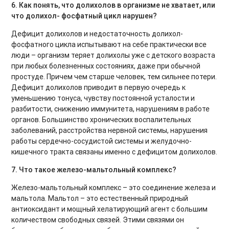
6. Как понять, что долихолов в организме не хватает, или
что долихол- фосфатный цикл нарушен?
Дефицит долихолов и недостаточность долихол-
фосфатного цикла испытывают на себе практически все
люди – организм теряет долихолы уже с детского возраста
при любых болезненных состояниях, даже при обычной
простуде. Причем чем старше человек, тем сильнее потери.
Дефицит долихолов приводит в первую очередь к
уменьшению тонуса, чувству постоянной усталости и
разбитости, снижению иммунитета, нарушениям в работе
органов. Большинство хронических воспалительных
заболеваний, расстройства нервной системы, нарушения
работы сердечно-сосудистой системы и желудочно-
кишечного тракта связаны именно с дефицитом долихолов.
7. Что такое железо-мальтольный комплекс?
Железо-мальтольный комплекс – это соединение железа и
мальтола. Мальтол – это естественный природный
антиоксидант и мощный хелатирующий агент с большим
количеством свободных связей. Этими связями он