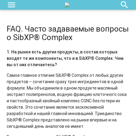
menu
search
FAQ. Часто задаваемые вопросы
о SibXP® Complex
1. На рынке есть другие продукты, в состав которых
входят те же компоненты, что и в SibXP® Complex. Чем
вы от них отличаетесь?
Самое главное отличие SibXP® Complex от любых других
продуктов – сочетание сразу трех ингредиентов в одной
формуле. Мы объединили в одном продукте масляный
экстракт полипренолов, водную фракцию клеточного сока
и пастообразный хвойный комплекс CGNC без потери их
свойств. Это сочетание является эксклюзивной
разработкой и нашей главной инновацией. Триединство
SibXP® Complex представлено на рынке впервые и на
сегодняшний день аналогов не имеет.