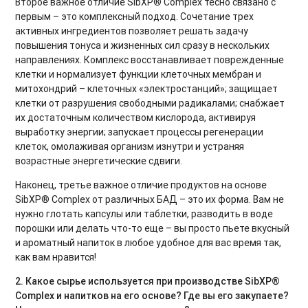
Второе важное отличие SibXP® Complex тесно связано с
первым – это комплексный подход. Сочетание трех
активных ингредиентов позволяет решать задачу
повышения тонуса и жизненных сил сразу в нескольких
направлениях. Комплекс восстанавливает поврежденные
клетки и нормализует функции клеточных мембран и
митохондрий – клеточных «электростанций»; защищает
клетки от разрушения свободными радикалами; снабжает
их достаточным количеством кислорода, активируя
выработку энергии; запускает процессы регенерации
клеток, омолаживая организм изнутри и устраняя
возрастные энергетические сдвиги.
Наконец, третье важное отличие продуктов на основе
SibXP® Complex от различных БАД – это их форма. Вам не
нужно глотать капсулы или таблетки, разводить в воде
порошки или делать что-то еще – вы просто пьете вкусный
и ароматный напиток в любое удобное для вас время так,
как вам нравится!
2. Какое сырье используется при производстве SibXP®
Complex и напитков на его основе? Где вы его закупаете?