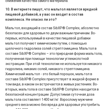
снижения качества самого материала.
10. В интернете пишут, что мальтол является вредной
пищевой добавкой, а у вас он входит в состав
комплекса. Не опасно ли это?
Мальтол, входящий в состав SibXP® Complex, абсолютно
безопасен для здоровья по двум важным причинам. Во-
первых, используемый в качестве пищевой добавки
мальтол получают химическим путем, с помощью
щелочного гидролиза солей стрептомицина. Мальтол в
составе SibXP® Complex – это природная форма мальтола,
полученная при помощи технологии углекислотной
экстракции. При этой технологии не используется никакого
гидролиза, никаких солей, никакого стрептомицина.
Химический мальтол - это белый порошок, мальтол в
составе SibXP® Complex присутствует в жидкой форме в
том виде, в каком он встречается в живых растениях. Во-
вторых, мальтола в составе SibXP® Complex находится в
безопасной концентрации. Допустимая суточная доза
мальтола составляет 1400 мг/кг. Взрослому мужчине
среднего веса можно без вреда для здоровья употребить