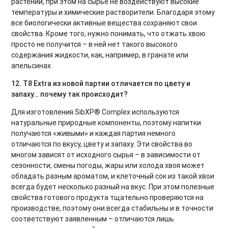
растении, при этом на сырье не воздействуют высокие
температуры и химические растворители. Благодаря этому
все биологически активные вещества сохраняют свои
свойства. Кроме того, нужно понимать, что отжать хвою
просто не получится – в ней нет такого высокого
содержания жидкости, как, например, в гранате или
апельсинах.
12. T8 Extra из новой партии отличается по цвету и
запаху… почему так происходит?
Для изготовления SibXP® Complex используются
натуральные природные компоненты, поэтому напитки
получаются «живыми» и каждая партия немного
отличаются по вкусу, цвету и запаху. Эти свойства во
многом зависят от исходного сырья – в зависимости от
сезонности, смены погоды, жары или холода хвоя может
обладать разным ароматом, и клеточный сок из такой хвои
всегда будет несколько разный на вкус. При этом полезные
свойства готового продукта тщательно проверяются на
производстве, поэтому они всегда стабильны и в точности
соответствуют заявленным – отличаются лишь