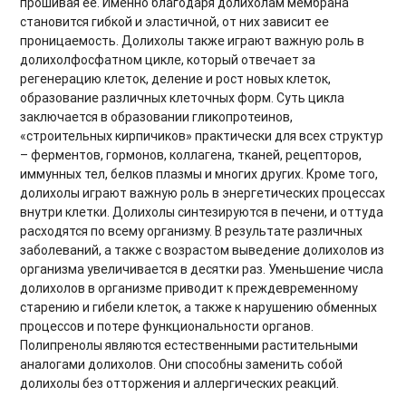
прошивая ее. Именно благодаря долихолам мембрана
становится гибкой и эластичной, от них зависит ее
проницаемость. Долихолы также играют важную роль в
долихолфосфатном цикле, который отвечает за
регенерацию клеток, деление и рост новых клеток,
образование различных клеточных форм. Суть цикла
заключается в образовании гликопротеинов,
«строительных кирпичиков» практически для всех структур
– ферментов, гормонов, коллагена, тканей, рецепторов,
иммунных тел, белков плазмы и многих других. Кроме того,
долихолы играют важную роль в энергетических процессах
внутри клетки. Долихолы синтезируются в печени, и оттуда
расходятся по всему организму. В результате различных
заболеваний, а также с возрастом выведение долихолов из
организма увеличивается в десятки раз. Уменьшение числа
долихолов в организме приводит к преждевременному
старению и гибели клеток, а также к нарушению обменных
процессов и потере функциональности органов.
Полипренолы являются естественными растительными
аналогами долихолов. Они способны заменить собой
долихолы без отторжения и аллергических реакций.