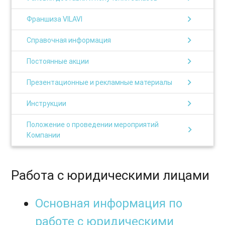
chevron_right
Франшиза VILAVI
chevron_right
Справочная информация
chevron_right
Постоянные акции
chevron_right
Презентационные и рекламные материалы
chevron_right
Инструкции
Положение о проведении мероприятий
chevron_right
Компании
Работа с юридическими лицами
Основная информация по
работе с юридическими