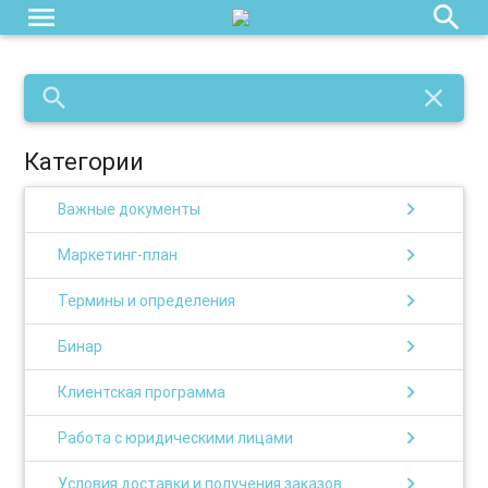
menu
search
search
close
Категории
chevron_right
Важные документы
chevron_right
Маркетинг-план
chevron_right
Термины и определения
chevron_right
Бинар
chevron_right
Клиентская программа
chevron_right
Работа с юридическими лицами
chevron_right
Условия доставки и получения заказов